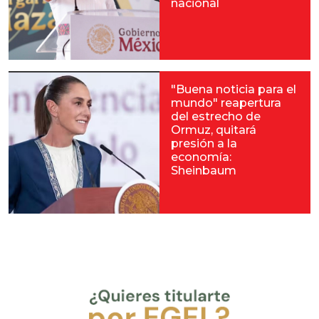
nacional
"Buena noticia para el
mundo" reapertura
del estrecho de
Ormuz, quitará
presión a la
economía:
Sheinbaum