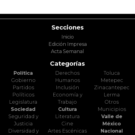
Secciones
Inicio
Edición Impresa
Acta Semanal
Categorías
Política
Derechos
Toluca
Gobierno
Humanos
Metepec
Partidos
Inclusión
Zinacantepec
Políticos
Economía y
Lerma
Legislatura
Trabajo
Otros
Sociedad
Cultura
Municipios
Seguridad y
Literatura
Valle de
Justicia
Cine
México
Diversidad y
Artes Escénicas
Nacional