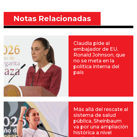
Notas Relacionadas
Claudia pide al
embajador de EU,
Ronald Johnson, que
no se meta en la
política interna del
país
Más allá del rescate al
sistema de salud
pública, Sheinbaum
va por una ampliación
histórica a nivel