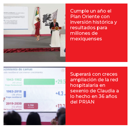
Cumple un año el
Plan Oriente con
inversión histórica y
resultados para
millones de
mexiquenses
Superará con creces
ampliación de la red
hospitalaria en
sexenio de Claudia a
lo hecho en 36 años
del PRIAN