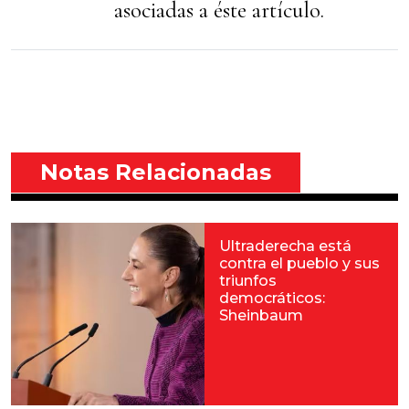
asociadas a éste artículo.
Notas Relacionadas
Ultraderecha está
contra el pueblo y sus
triunfos
democráticos:
Sheinbaum