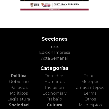
Secciones
Inicio
Edición Impresa
Acta Semanal
Categorías
Política
Derechos
Toluca
Gobierno
Humanos
Metepec
Partidos
Inclusión
Zinacantepec
Políticos
Economía y
Lerma
Legislatura
Trabajo
Otros
Sociedad
Cultura
Municipios