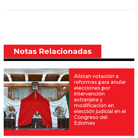
Notas Relacionadas
Alistan votación a
reformas para anular
elecciones por
intervención
extranjera y
modificación en
elección judicial en el
Congreso del
Edomex