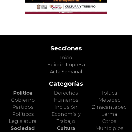
Secciones
Inicio
Edición Impresa
Acta Semanal
Categorías
Política
Derechos
Toluca
Gobierno
Humanos
Metepec
Partidos
Inclusión
Zinacantepec
Políticos
Economía y
Lerma
Legislatura
Trabajo
Otros
Sociedad
Cultura
Municipios