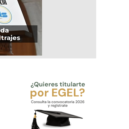
ada
trajes