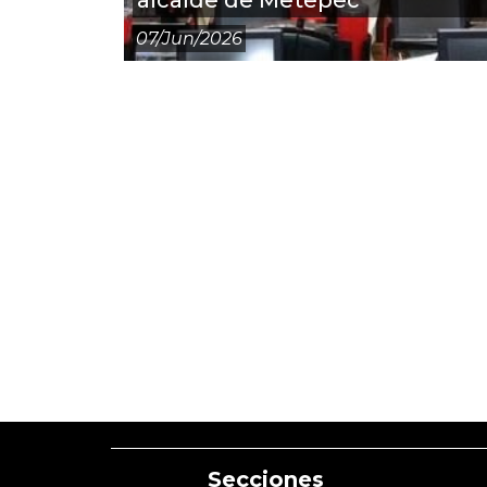
alcalde de Metepec
07/jun/2026
Secciones