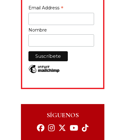
*
Email Address
Nombre
SÍGUENOS