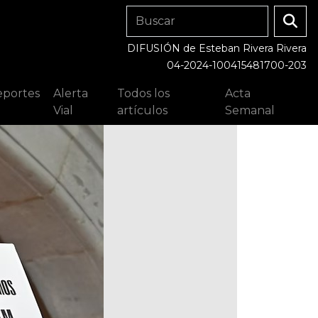
DIFUSIÓN de Esteban Rivera Rivera
04-2024-100415481700-203
portes
Alerta
Todos los
Acta
Vial
artículos
Semanal