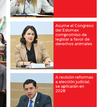
Asume el Congreso
del Edomex
compromiso de
legislar a favor de
derechos animales
A revisión reformas
a elección judicial,
se aplicarán en
2028
l