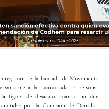
den sanción efectiva contra quien ev
endación de Codhem para resarcir ul
Publicado el
10/abr/2025
 integrante de la bancada de Movimiento
 sancione a las autoridades o personas
a la figura de desacato, cuando no den
s emitidas por la Comisión de Derechos