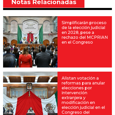
Notas Relacionadas
Simplificarán proceso
de la elección judicial
en 2028, pese a
rechazo del MCPRIAN
en el Congreso
Alistan votación a
reformas para anular
elecciones por
intervención
extranjera y
modificación en
elección judicial en el
Congreso del