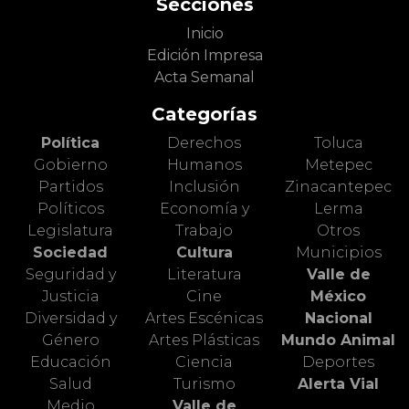
Secciones
Inicio
Edición Impresa
Acta Semanal
Categorías
Política
Derechos
Toluca
Gobierno
Humanos
Metepec
Partidos
Inclusión
Zinacantepec
Políticos
Economía y
Lerma
Legislatura
Trabajo
Otros
Sociedad
Cultura
Municipios
Seguridad y
Literatura
Valle de
Justicia
Cine
México
Diversidad y
Artes Escénicas
Nacional
Género
Artes Plásticas
Mundo Animal
Educación
Ciencia
Deportes
Salud
Turismo
Alerta Vial
Medio
Valle de