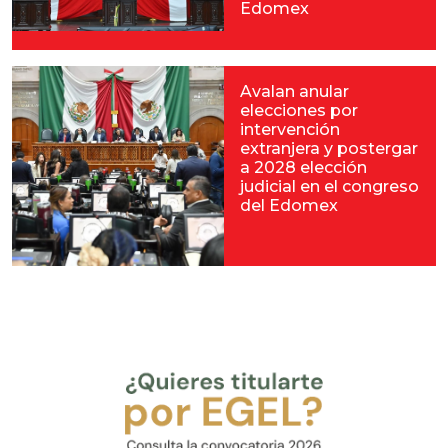
Edomex
Avalan anular
elecciones por
intervención
extranjera y postergar
a 2028 elección
judicial en el congreso
del Edomex