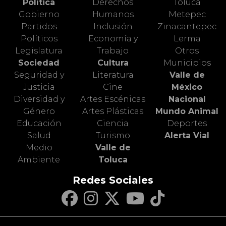
Política
Derechos
Toluca
Gobierno
Humanos
Metepec
Partidos
Inclusión
Zinacantepec
Políticos
Economía y
Lerma
Legislatura
Trabajo
Otros
Sociedad
Cultura
Municipios
Seguridad y
Literatura
Valle de
Justicia
Cine
México
Diversidad y
Artes Escénicas
Nacional
Género
Artes Plásticas
Mundo Animal
Educación
Ciencia
Deportes
Salud
Turismo
Alerta Vial
Medio
Valle de
Ambiente
Toluca
Redes Sociales