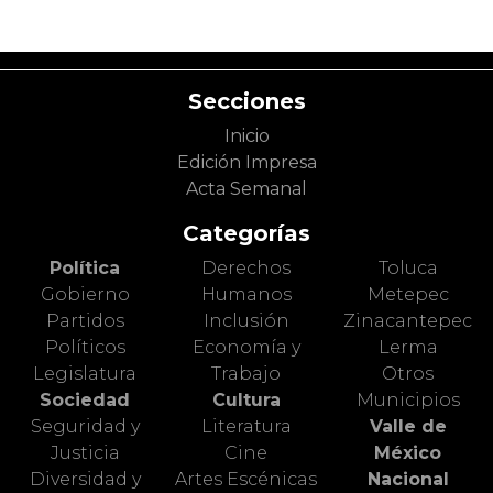
Secciones
Inicio
Edición Impresa
Acta Semanal
Categorías
Política
Derechos
Toluca
Gobierno
Humanos
Metepec
Partidos
Inclusión
Zinacantepec
Políticos
Economía y
Lerma
Legislatura
Trabajo
Otros
Sociedad
Cultura
Municipios
Seguridad y
Literatura
Valle de
Justicia
Cine
México
Diversidad y
Artes Escénicas
Nacional