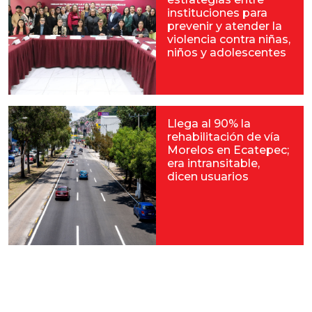
instituciones para
prevenir y atender la
violencia contra niñas,
niños y adolescentes
Llega al 90% la
rehabilitación de vía
Morelos en Ecatepec;
era intransitable,
dicen usuarios