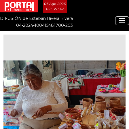
06 Ago 2026
02 : 39 : 43
DIFUSIÓN de Esteban Rivera Rivera
04-2024-100415481700-203