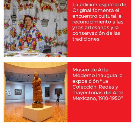
La edición especial de
Original fomenta el
encuentro cultural, el
reconocimiento a las
y los artesanos y la
conservación de las
tradiciones.
Museo de Arte
Moderno inaugura la
exposición “La
Colección. Redes y
Trayectorias del Arte
Mexicano, 1910-1950”