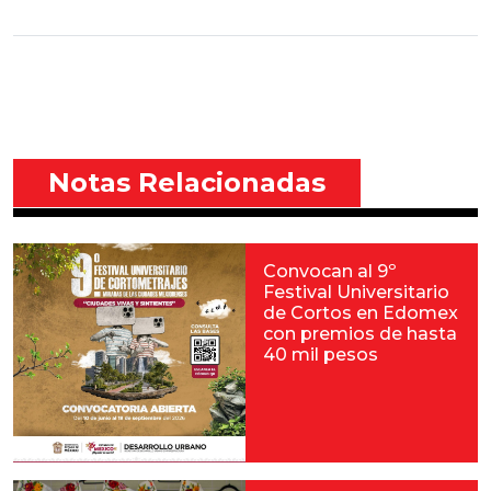
Notas Relacionadas
Convocan al 9º
Festival Universitario
de Cortos en Edomex
con premios de hasta
40 mil pesos