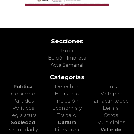
Secciones
Inicio
Edición Impresa
Acta Semanal
Categorías
Política
Derechos
Toluca
Gobierno
Humanos
Metepec
Partidos
Inclusión
Zinacantepec
Políticos
Economía y
Lerma
Legislatura
Trabajo
Otros
Sociedad
Cultura
Municipios
Seguridad y
Literatura
Valle de