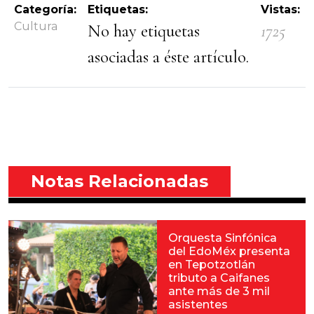
Categoría:
Etiquetas:
Vistas:
Cultura
No hay etiquetas
1725
asociadas a éste artículo.
Notas Relacionadas
Orquesta Sinfónica
del EdoMéx presenta
en Tepotzotlán
tributo a Caifanes
ante más de 3 mil
asistentes