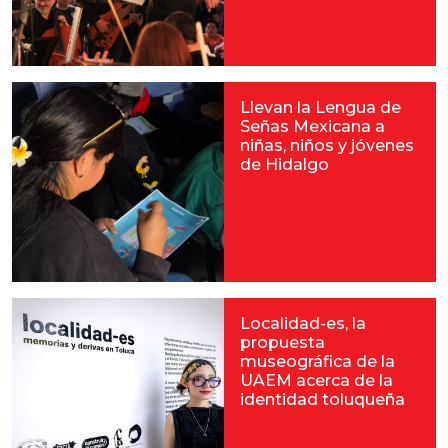
Llevan la Lengua de
Señas Mexicana a
niñas, niños y jóvenes
de Hidalgo
Localidad-es, la
propuesta
museográfica de la
UAEM acerca de la
identidad toluqueña