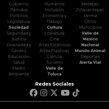
Gobierno
Humanos
Metepec
Partidos
Inclusión
Zinacantepec
Políticos
Economía y
Lerma
Legislatura
Trabajo
Otros
Sociedad
Cultura
Municipios
Seguridad y
Literatura
Valle de
Justicia
Cine
México
Diversidad y
Artes Escénicas
Nacional
Género
Artes Plásticas
Mundo Animal
Educación
Ciencia
Deportes
Salud
Turismo
Alerta Vial
Medio
Valle de
Ambiente
Toluca
Redes Sociales