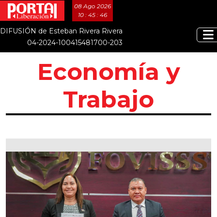
08 Ago 2026
10 : 45 : 49
DIFUSIÓN de Esteban Rivera Rivera
04-2024-100415481700-203
Economía y
Trabajo