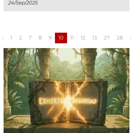
24/sep/2025
‹
1
2
7
8
9
10
11
12
13
27
28
›