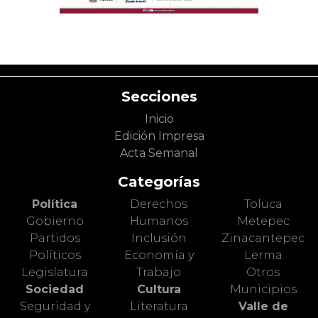
Secciones
Inicio
Edición Impresa
Acta Semanal
Categorías
Política
Derechos
Toluca
Gobierno
Humanos
Metepec
Partidos
Inclusión
Zinacantepec
Políticos
Economía y
Lerma
Legislatura
Trabajo
Otros
Sociedad
Cultura
Municipios
Seguridad y
Literatura
Valle de