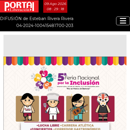
09 Ago 2026
08 : 29 : 18
DIFUSIÓN de Esteban Rivera Rivera
04-2024-100415481700-203