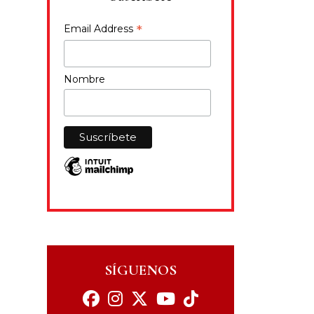
*
Email Address
Nombre
SÍGUENOS