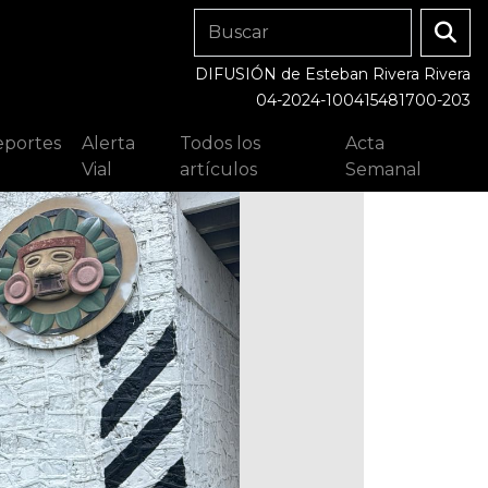
DIFUSIÓN de Esteban Rivera Rivera
04-2024-100415481700-203
portes
Alerta
Todos los
Acta
Vial
artículos
Semanal