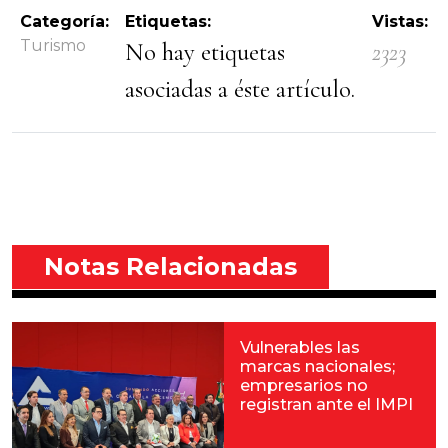
Categoría:
Etiquetas:
Vistas:
Turismo
No hay etiquetas
2323
asociadas a éste artículo.
Notas Relacionadas
Vulnerables las
marcas nacionales;
empresarios no
registran ante el IMPI