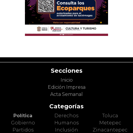
Secciones
Inicio
Edición Impresa
Acta Semanal
Categorías
Política
Derechos
Toluca
Gobierno
Humanos
Metepec
Partidos
Inclusión
Zinacantepec