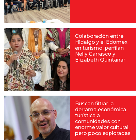
Colaboración entre
Hidalgo y el Edomex
en turismo, perfilan
Nelly Carrasco y
Elízabeth Quintanar
Buscan filtrar la
derrama económica
turística a
comunidades con
enorme valor cultural,
pero poco exploradas