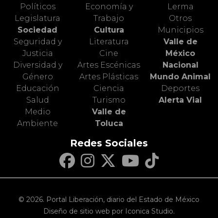
Políticos
Economía y
Lerma
Legislatura
Trabajo
Otros
Sociedad
Cultura
Municipios
Seguridad y
Literatura
Valle de
Justicia
Cine
México
Diversidad y
Artes Escénicas
Nacional
Género
Artes Plásticas
Mundo Animal
Educación
Ciencia
Deportes
Salud
Turismo
Alerta Vial
Medio
Valle de
Ambiente
Toluca
Redes Sociales
© 2026. Portal Liberación, diario del Estado de México
Diseño de sitio web por Iconica Studio.