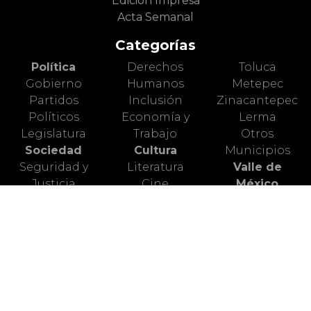
Edición Impresa
Acta Semanal
Categorías
Política
Derechos
Toluca
Gobierno
Humanos
Metepec
Partidos
Inclusión
Zinacantepec
Políticos
Economía y
Lerma
Legislatura
Trabajo
Otros
Sociedad
Cultura
Municipios
Seguridad y
Literatura
Valle de
Justicia
Cine
México
Diversidad y
Artes Escénicas
Nacional
Género
Artes Plásticas
Mundo Animal
Educación
Ciencia
Deportes
Salud
Turismo
Alerta Vial
Medio
Valle de
Ambiente
Toluca