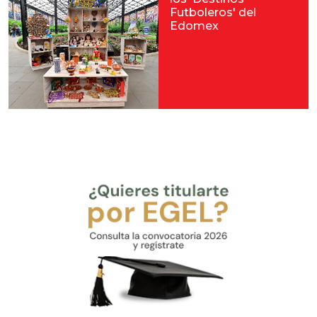
Futboleros' del
Edomex