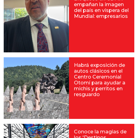
empañan la imagen
del país en víspera del
Mundial: empresarios
Habrá exposición de
autos clásicos en el
Centro Ceremonial
Otomí para ayudar a
michis y perritos en
resguardo
Conoce la magias de
los 'Destinos