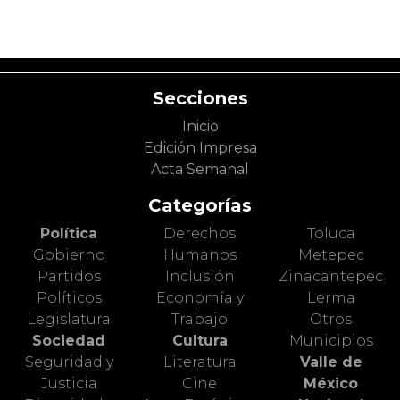
Secciones
Inicio
Edición Impresa
Acta Semanal
Categorías
Política
Derechos
Toluca
Gobierno
Humanos
Metepec
Partidos
Inclusión
Zinacantepec
Políticos
Economía y
Lerma
Legislatura
Trabajo
Otros
Sociedad
Cultura
Municipios
Seguridad y
Literatura
Valle de
Justicia
Cine
México