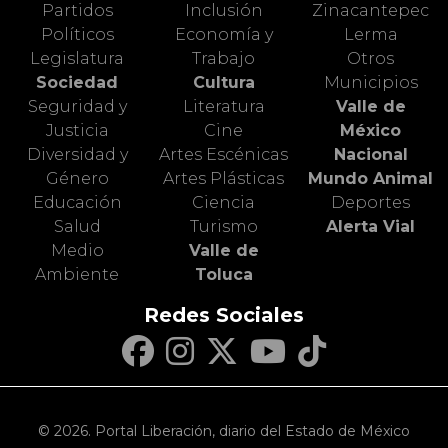
Partidos
Inclusión
Zinacantepec
Políticos
Economía y
Lerma
Legislatura
Trabajo
Otros
Sociedad
Cultura
Municipios
Seguridad y
Literatura
Valle de
Justicia
Cine
México
Diversidad y
Artes Escénicas
Nacional
Género
Artes Plásticas
Mundo Animal
Educación
Ciencia
Deportes
Salud
Turismo
Alerta Vial
Medio
Valle de
Ambiente
Toluca
Redes Sociales
© 2026. Portal Liberación, diario del Estado de México