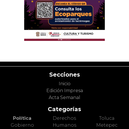
Secciones
Inicio
Edición Impresa
Acta Semanal
Categorías
Política
Derechos
Toluca
Gobierno
Humanos
Metepec