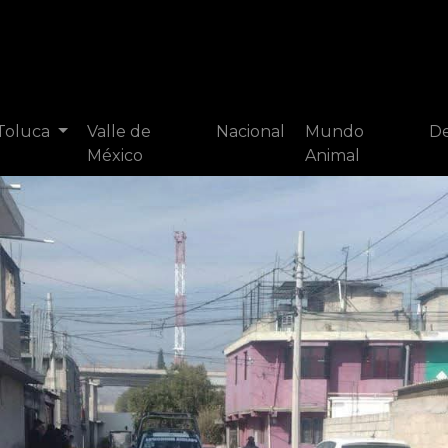
 Toluca
Valle de
Nacional
Mundo
De
México
Animal