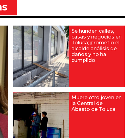
as
Se hunden calles,
casas y negocios en
Toluca; prometió el
alcalde análisis de
daños y no ha
cumplido
Muere otro joven en
la Central de
Abasto de Toluca