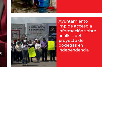
Ayuntamiento
impide acceso a
información sobre
análisis del
proyecto de
bodegas en
independencia
x