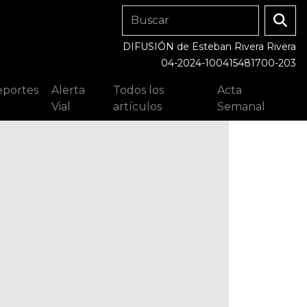
DIFUSIÓN de Esteban Rivera Rivera
04-2024-100415481700-203
portes
Alerta
Todos los
Acta
Vial
artículos
Semanal