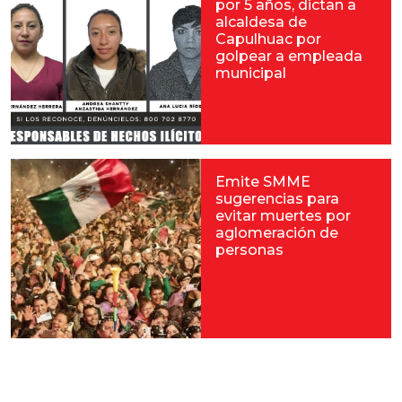
por 5 años, dictan a
alcaldesa de
Capulhuac por
golpear a empleada
municipal
Emite SMME
sugerencias para
evitar muertes por
aglomeración de
personas