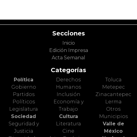
Secciones
Inicio
Edición Impresa
Acta Semanal
Categorías
Política
Derechos
Toluca
Gobierno
Humanos
Metepec
Partidos
Inclusión
Zinacantepec
Políticos
Economía y
Lerma
Legislatura
Trabajo
Otros
Sociedad
Cultura
Municipios
Seguridad y
Literatura
Valle de
Justicia
Cine
México