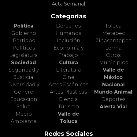
Acta Semanal
Categorías
Política
Derechos
Toluca
Gobierno
Humanos
Metepec
Partidos
Inclusión
Zinacantepec
Políticos
Economía y
Lerma
Legislatura
Trabajo
Otros
Sociedad
Cultura
Municipios
Seguridad y
Literatura
Valle de
Justicia
Cine
México
Diversidad y
Artes Escénicas
Nacional
Género
Artes Plásticas
Mundo Animal
Educación
Ciencia
Deportes
Salud
Turismo
Alerta Vial
Medio
Valle de
Ambiente
Toluca
Redes Sociales