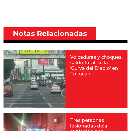
Notas Relacionadas
Volcaduras y choques,
saldo fatal de la
‘Curva del Diablo’ en
Tollocan
Tres personas
lesionadas deja