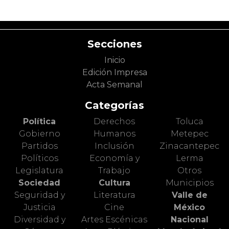
Secciones
Inicio
Edición Impresa
Acta Semanal
Categorías
Política
Derechos
Toluca
Gobierno
Humanos
Metepec
Partidos
Inclusión
Zinacantepec
Políticos
Economía y
Lerma
Legislatura
Trabajo
Otros
Sociedad
Cultura
Municipios
Seguridad y
Literatura
Valle de
Justicia
Cine
México
Diversidad y
Artes Escénicas
Nacional