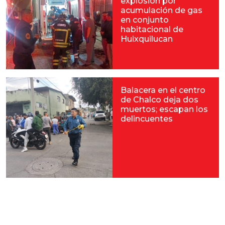
explosión por
acumulación de gas
en conjunto
habitacional de
Huixquilucan
Balacera en el centro
de Chalco deja dos
muertos; escapan los
delincuentes