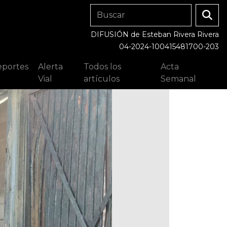
DIFUSIÓN de Esteban Rivera Rivera
04-2024-100415481700-203
portes
Alerta
Todos los
Acta
Vial
artículos
Semanal