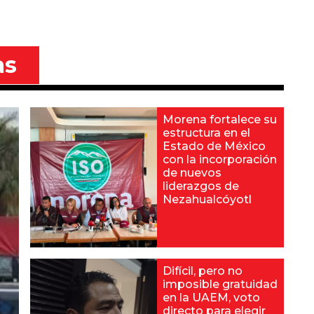
as
Morena fortalece su
estructura en el
Estado de México
con la incorporación
de nuevos
liderazgos de
Nezahualcóyotl
Difícil, pero no
imposible gratuidad
en la UAEM, voto
directo para elegir