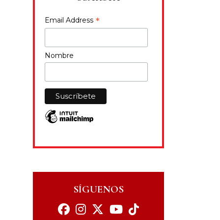
*
Email Address
Nombre
SÍGUENOS