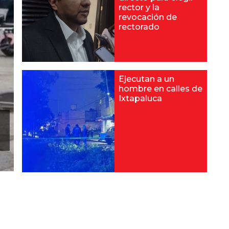
rector y la
revocación de
rectorado
Ejecutan a un
hombre en calles de
Ixtapaluca