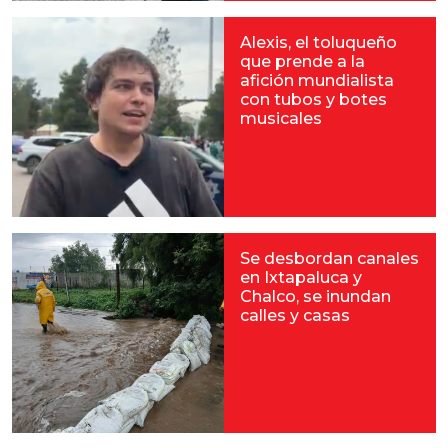
Alexis, el toluqueño
que prende a la
afición mundialista
con tubos y botes
musicales
Se desbordan canales
en Ixtapaluca y
Chalco, se inundan
calles y casas