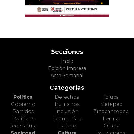
Secciones
Inicio
Edición Impresa
Acta Semanal
Categorías
Política
Derechos
Toluca
Gobierno
Humanos
Metepec
Partidos
Inclusión
Zinacantepec
Políticos
Economía y
Lerma
Legislatura
Trabajo
Otros
Sociedad
Cultura
Municipios