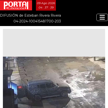
09 Ago 2026
04 : 37 : 39
DIFUSIÓN de Esteban Rivera Rivera
04-2024-100415481700-203