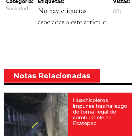
Categoría:
Etiquetas:
Vistas:
Sociedad
No hay etiquetas
881
asociadas a éste artículo.
Notas Relacionadas
Huachicoleros
impunes tras hallazgo
de toma ilegal de
combustible en
Ecatepec