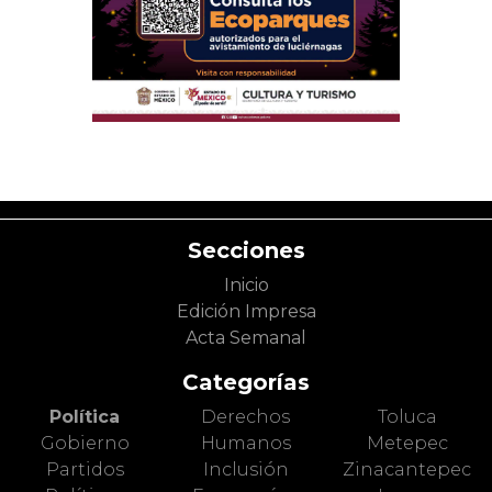
Secciones
Inicio
Edición Impresa
Acta Semanal
Categorías
Política
Derechos
Toluca
Gobierno
Humanos
Metepec
Partidos
Inclusión
Zinacantepec