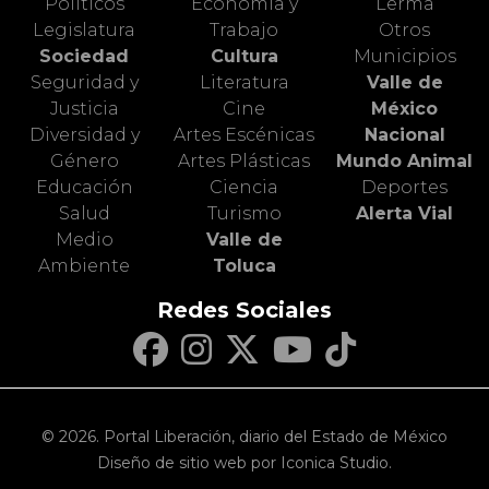
Políticos
Economía y
Lerma
Legislatura
Trabajo
Otros
Sociedad
Cultura
Municipios
Seguridad y
Literatura
Valle de
Justicia
Cine
México
Diversidad y
Artes Escénicas
Nacional
Género
Artes Plásticas
Mundo Animal
Educación
Ciencia
Deportes
Salud
Turismo
Alerta Vial
Medio
Valle de
Ambiente
Toluca
Redes Sociales
© 2026. Portal Liberación, diario del Estado de México
Diseño de sitio web por Iconica Studio.