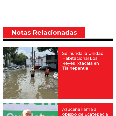
Notas Relacionadas
Se inunda la Unidad
Habitacional Los
Reyes Ixtacala en
Tlalnepantla
Azucena llama al
obispo de Ecatepec a