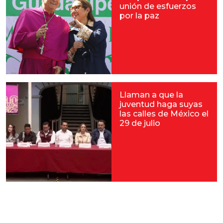
unión de esfuerzos
por la paz
Llaman a que la
juventud haga suyas
las calles de México el
29 de julio