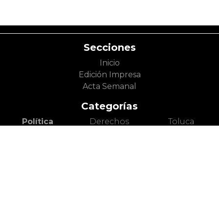
Secciones
Inicio
Edición Impresa
Acta Semanal
Categorías
Política
Derechos
Toluca
Gobierno
Humanos
Metepec
Partidos
Inclusión
Zinacantepec
Políticos
Economía y
Lerma
Legislatura
Trabajo
Otros
Sociedad
Cultura
Municipios
Seguridad y
Literatura
Valle de
Justicia
Cine
México
Diversidad y
Artes Escénicas
Nacional