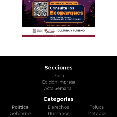
Secciones
Inicio
Edición Impresa
Acta Semanal
Categorías
Política
Derechos
Toluca
Gobierno
Humanos
Metepec