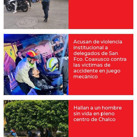
Acusan de violencia
institucional a
delegados de San
Fco. Coaxusco contra
las víctimas de
accidente en juego
mecánico
Hallan a un hombre
sin vida en pleno
centro de Chalco