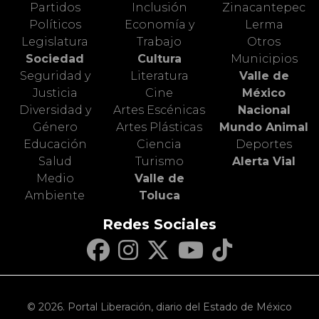
Partidos
Inclusión
Zinacantepec
Políticos
Economía y
Lerma
Legislatura
Trabajo
Otros
Sociedad
Cultura
Municipios
Seguridad y
Literatura
Valle de
Justicia
Cine
México
Diversidad y
Artes Escénicas
Nacional
Género
Artes Plásticas
Mundo Animal
Educación
Ciencia
Deportes
Salud
Turismo
Alerta Vial
Medio
Valle de
Ambiente
Toluca
Redes Sociales
© 2026. Portal Liberación, diario del Estado de México