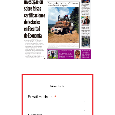
Suscríbete
*
Email Address