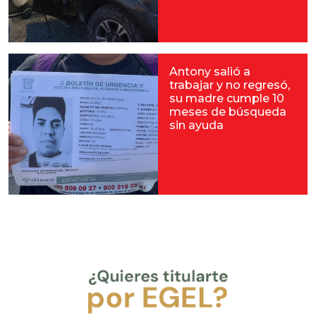
Antony salió a
trabajar y no regresó,
su madre cumple 10
meses de búsqueda
sin ayuda