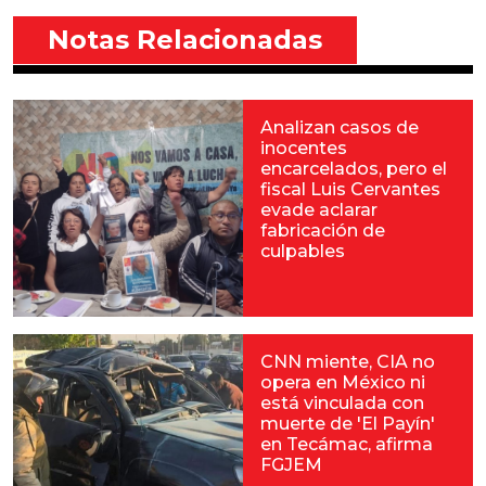
Notas Relacionadas
Analizan casos de
inocentes
encarcelados, pero el
fiscal Luis Cervantes
evade aclarar
fabricación de
culpables
CNN miente, CIA no
opera en México ni
está vinculada con
muerte de 'El Payín'
en Tecámac, afirma
FGJEM