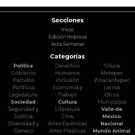
Secciones
Inicio
Edición Impresa
Acta Semanal
Categorías
Política
Derechos
Toluca
Gobierno
Humanos
Metepec
Partidos
Inclusión
Zinacantepec
Políticos
Economía y
Lerma
Legislatura
Trabajo
Otros
Sociedad
Cultura
Municipios
Seguridad y
Literatura
Valle de
Justicia
Cine
México
Diversidad y
Artes Escénicas
Nacional
Género
Artes Plásticas
Mundo Animal