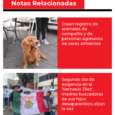
Notas Relacionadas
Crean registro de
animales de
compañía y de
personas agresoras
de seres sintientes
Segundo día de
exigencia en el
‘Nemesio Díez’,
madres buscadoras
de sus hijos
desaparecidos alzan
la voz