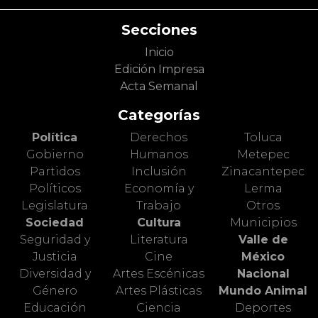
Secciones
Inicio
Edición Impresa
Acta Semanal
Categorías
Política
Derechos
Toluca
Gobierno
Humanos
Metepec
Partidos
Inclusión
Zinacantepec
Políticos
Economía y
Lerma
Legislatura
Trabajo
Otros
Sociedad
Cultura
Municipios
Seguridad y
Literatura
Valle de
Justicia
Cine
México
Diversidad y
Artes Escénicas
Nacional
Género
Artes Plásticas
Mundo Animal
Educación
Ciencia
Deportes