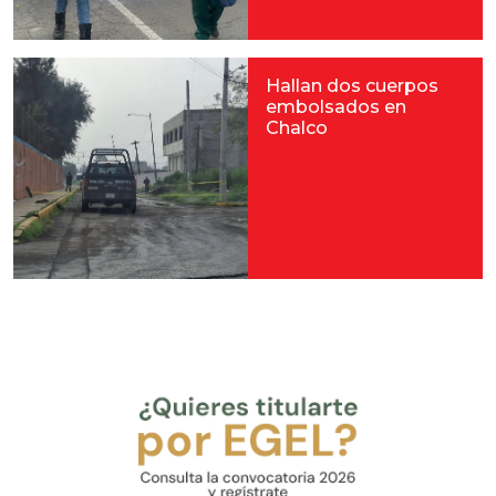
Hallan dos cuerpos
embolsados en
Chalco