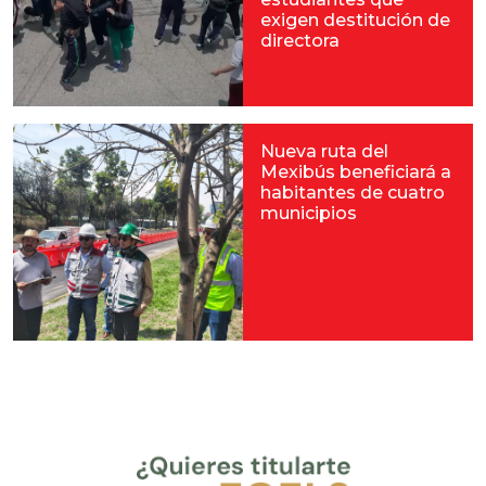
exigen destitución de
directora
Nueva ruta del
Mexibús beneficiará a
habitantes de cuatro
municipios