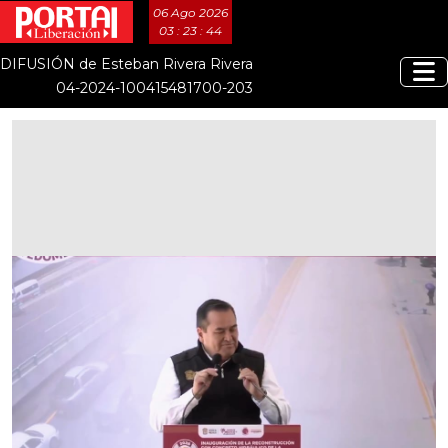
06 Ago 2026
03 : 23 : 45
DIFUSIÓN de Esteban Rivera Rivera
04-2024-100415481700-203