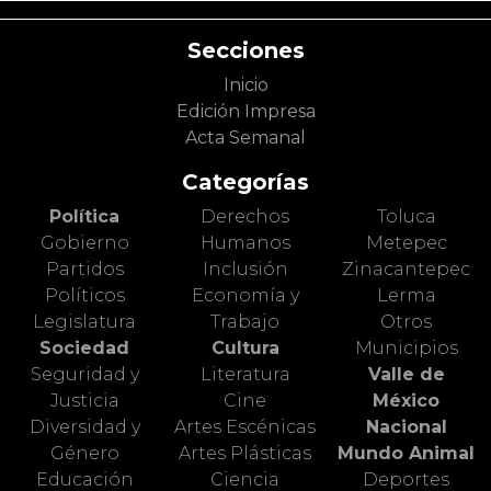
Secciones
Inicio
Edición Impresa
Acta Semanal
Categorías
Política
Derechos
Toluca
Gobierno
Humanos
Metepec
Partidos
Inclusión
Zinacantepec
Políticos
Economía y
Lerma
Legislatura
Trabajo
Otros
Sociedad
Cultura
Municipios
Seguridad y
Literatura
Valle de
Justicia
Cine
México
Diversidad y
Artes Escénicas
Nacional
Género
Artes Plásticas
Mundo Animal
Educación
Ciencia
Deportes