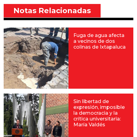
Notas Relacionadas
Fuga de agua afecta
a vecinos de dos
colinas de Ixtapaluca
Sin libertad de
expresión, imposible
la democracia y la
crítica universitaria:
María Valdés