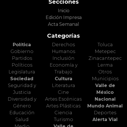
Secciones
Inicio
Edición Impresa
Acta Semanal
Categorías
Política
Derechos
Toluca
Gobierno
Humanos
Metepec
Partidos
Inclusión
Zinacantepec
Políticos
Economía y
Lerma
Legislatura
Trabajo
Otros
Sociedad
Cultura
Municipios
Seguridad y
Literatura
Valle de
Justicia
Cine
México
Diversidad y
Artes Escénicas
Nacional
Género
Artes Plásticas
Mundo Animal
Educación
Ciencia
Deportes
Salud
Turismo
Alerta Vial
Medio
Valle de