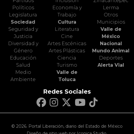
Partidos
Inclusión
Zinacantepec
Políticos
Economía y
Lerma
Legislatura
Trabajo
Otros
Sociedad
Cultura
Municipios
Seguridad y
Literatura
Valle de
Justicia
Cine
México
Diversidad y
Artes Escénicas
Nacional
Género
Artes Plásticas
Mundo Animal
Educación
Ciencia
Deportes
Salud
Turismo
Alerta Vial
Medio
Valle de
Ambiente
Toluca
Redes Sociales
© 2026. Portal Liberación, diario del Estado de México
Diseño de sitio web por Iconica Studio.