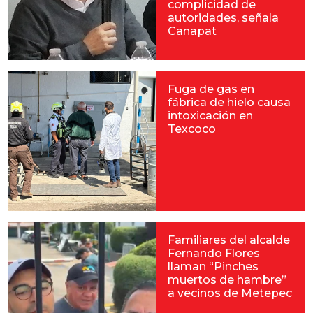
complicidad de
autoridades, señala
Canapat
Fuga de gas en
fábrica de hielo causa
intoxicación en
Texcoco
Familiares del alcalde
Fernando Flores
llaman “Pinches
muertos de hambre”
a vecinos de Metepec