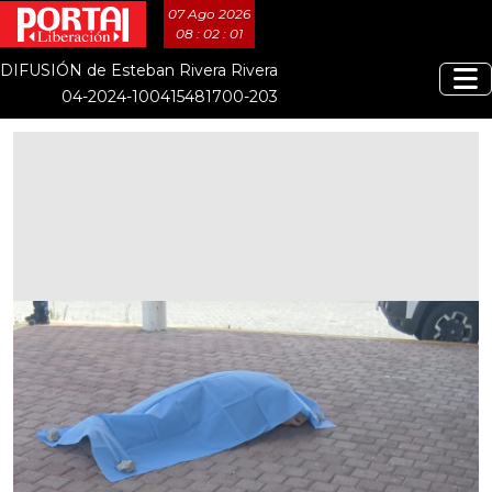
07 Ago 2026
08 : 02 : 01
DIFUSIÓN de Esteban Rivera Rivera
04-2024-100415481700-203