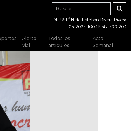
DIFUSIÓN de Esteban Rivera Rivera
04-2024-100415481700-203
portes
Alerta
Todos los
Acta
Vial
artículos
Semanal