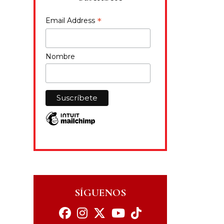
*
Email Address
Nombre
SÍGUENOS