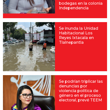
bodegas en la colonia
Independencia
Se inunda la Unidad
Habitacional Los
Reyes Ixtacala en
Tlalnepantla
Se podrían triplicar las
denuncias por
violencia política de
género en el proceso
electoral, prevé TEEM