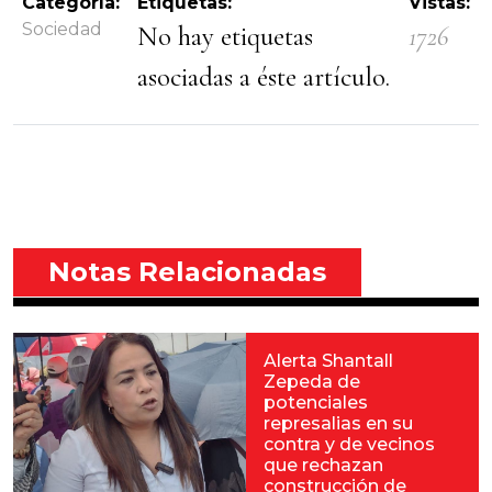
Categoría:
Etiquetas:
Vistas:
Sociedad
No hay etiquetas
1726
asociadas a éste artículo.
Notas Relacionadas
Alerta Shantall
Zepeda de
potenciales
represalias en su
contra y de vecinos
que rechazan
construcción de