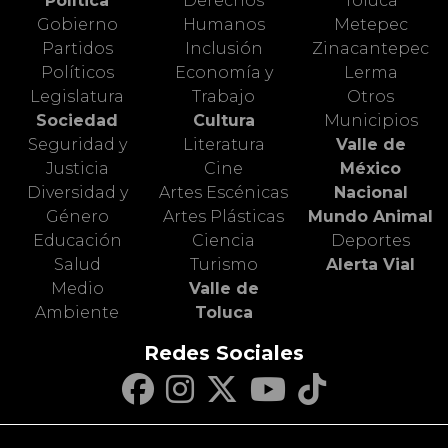
Política
Derechos
Toluca
Gobierno
Humanos
Metepec
Partidos
Inclusión
Zinacantepec
Políticos
Economía y
Lerma
Legislatura
Trabajo
Otros
Sociedad
Cultura
Municipios
Seguridad y
Literatura
Valle de
Justicia
Cine
México
Diversidad y
Artes Escénicas
Nacional
Género
Artes Plásticas
Mundo Animal
Educación
Ciencia
Deportes
Salud
Turismo
Alerta Vial
Medio
Valle de
Ambiente
Toluca
Redes Sociales