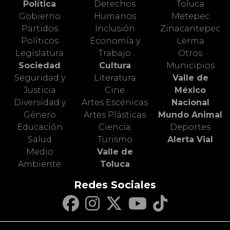
Política
Derechos
Toluca
Gobierno
Humanos
Metepec
Partidos
Inclusión
Zinacantepec
Políticos
Economía y
Lerma
Legislatura
Trabajo
Otros
Sociedad
Cultura
Municipios
Seguridad y
Literatura
Valle de
Justicia
Cine
México
Diversidad y
Artes Escénicas
Nacional
Género
Artes Plásticas
Mundo Animal
Educación
Ciencia
Deportes
Salud
Turismo
Alerta Vial
Medio
Valle de
Ambiente
Toluca
Redes Sociales