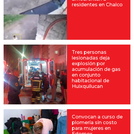
residentes en Chalco
Tres personas
lesionadas deja
explosión por
acumulación de gas
en conjunto
habitacional de
Huixquilucan
Convocan a curso de
plomería sin costo
para mujeres en
Edomex