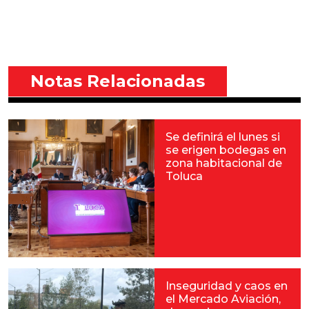
Notas Relacionadas
Se definirá el lunes si
se erigen bodegas en
zona habitacional de
Toluca
Inseguridad y caos en
el Mercado Aviación,