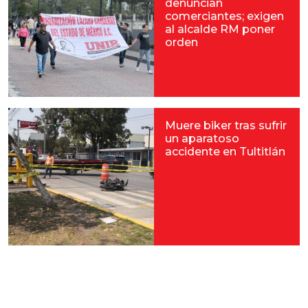
denuncian
comerciantes; exigen
al alcalde RM poner
orden
Muere biker tras sufrir
un aparatoso
accidente en Tultitlán