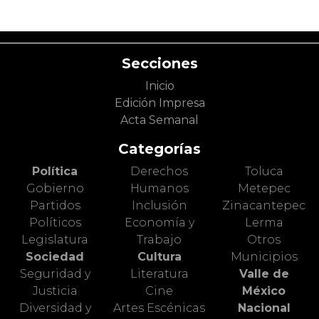
Secciones
Inicio
Edición Impresa
Acta Semanal
Categorías
Política
Derechos
Toluca
Gobierno
Humanos
Metepec
Partidos
Inclusión
Zinacantepec
Políticos
Economía y
Lerma
Legislatura
Trabajo
Otros
Sociedad
Cultura
Municipios
Seguridad y
Literatura
Valle de
Justicia
Cine
México
Diversidad y
Artes Escénicas
Nacional