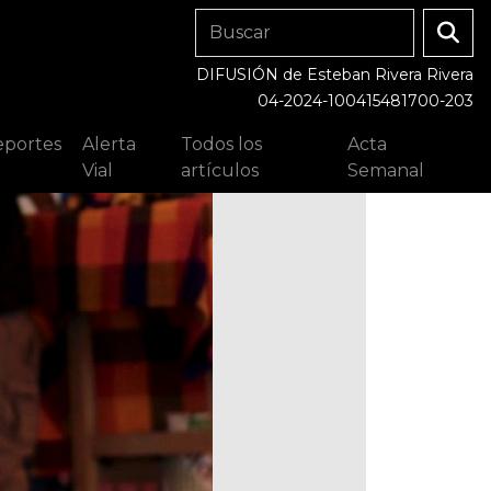
DIFUSIÓN de Esteban Rivera Rivera
04-2024-100415481700-203
portes
Alerta
Todos los
Acta
Vial
artículos
Semanal