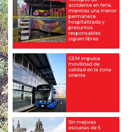
accidente en feria,
mientras una menor
permanece
hospitalizada y
presuntos
responsables
siguen libres
GEM impulsa
movilidad de
calidad en la zona
oriente
Sin mejoras
escuelas de 5