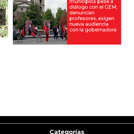
municipios pese a
diálogo con el GEM,
denuncian
profesores, exigen
nueva audiencia
con la gobernadora
Categorías