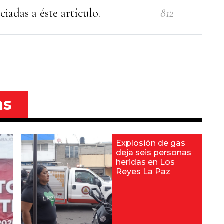
iadas a éste artículo.
812
as
Explosión de gas
deja seis personas
heridas en Los
Reyes La Paz