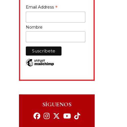
*
Email Address
Nombre
SÍGUENOS