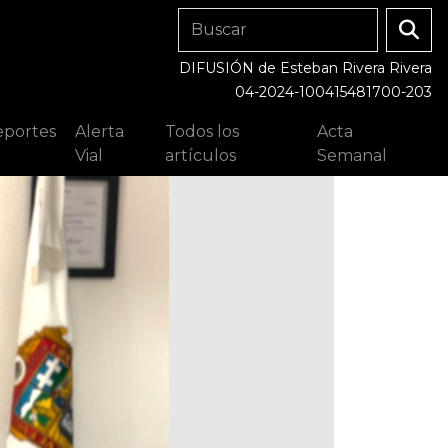
DIFUSIÓN de Esteban Rivera Rivera
04-2024-100415481700-203
portes
Alerta
Todos los
Acta
Vial
artículos
Semanal