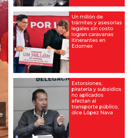
Un millón de
trámites y asesorías
legales sin costo
logran caravanas
itinerantes en
Edomex
Extorsiones,
piratería y subsidios
no aplicados
afectan al
transporte público,
dice López Nava
e