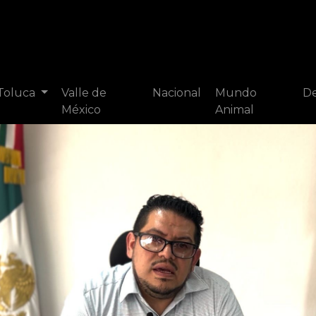
 Toluca
Valle de
Nacional
Mundo
De
México
Animal