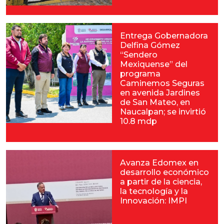
Entrega Gobernadora
Delfina Gómez
“Sendero
Mexiquense” del
programa
Caminemos Seguras
en avenida Jardines
de San Mateo, en
Naucalpan; se invirtió
10.8 mdp
Avanza Edomex en
desarrollo económico
a partir de la ciencia,
la tecnología y la
Innovación: IMPI