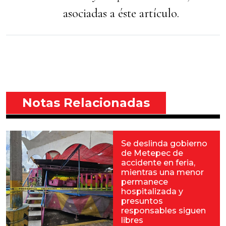
asociadas a éste artículo.
Notas Relacionadas
Se deslinda gobierno
de Metepec de
accidente en feria,
mientras una menor
permanece
hospitalizada y
presuntos
responsables siguen
libres