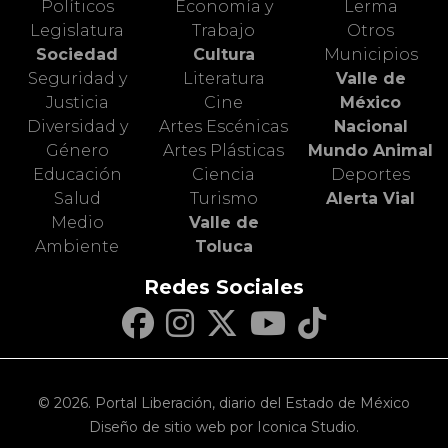
Políticos
Economía y
Lerma
Legislatura
Trabajo
Otros
Sociedad
Cultura
Municipios
Seguridad y
Literatura
Valle de
Justicia
Cine
México
Diversidad y
Artes Escénicas
Nacional
Género
Artes Plásticas
Mundo Animal
Educación
Ciencia
Deportes
Salud
Turismo
Alerta Vial
Medio
Valle de
Ambiente
Toluca
Redes Sociales
© 2026. Portal Liberación, diario del Estado de México
Diseño de sitio web por Iconica Studio.