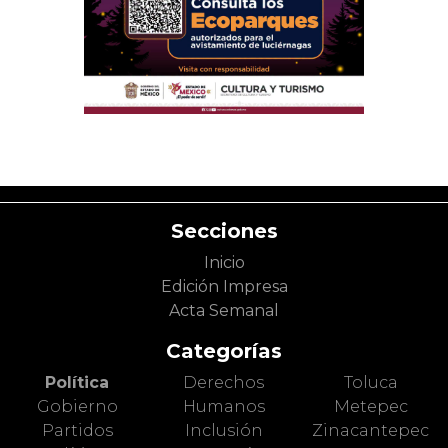
Secciones
Inicio
Edición Impresa
Acta Semanal
Categorías
Política
Derechos
Toluca
Gobierno
Humanos
Metepec
Partidos
Inclusión
Zinacantepec