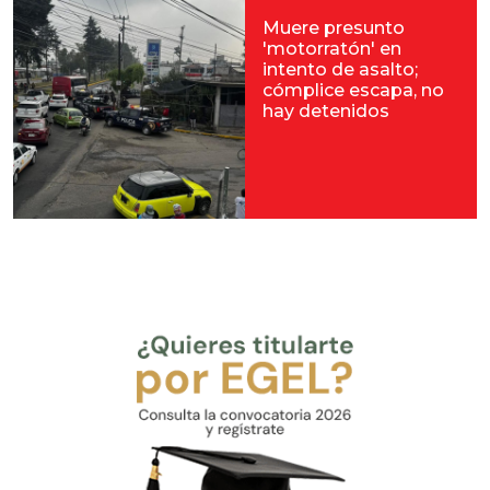
Muere presunto
'motorratón' en
intento de asalto;
cómplice escapa, no
hay detenidos