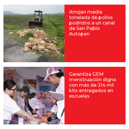
Arrojan media
tonelada de pollos
podridos a un canal
de San Pablo
Autopan
Garantiza GEM
menstruación digna
con más de 314 mil
kits entregados en
escuelas