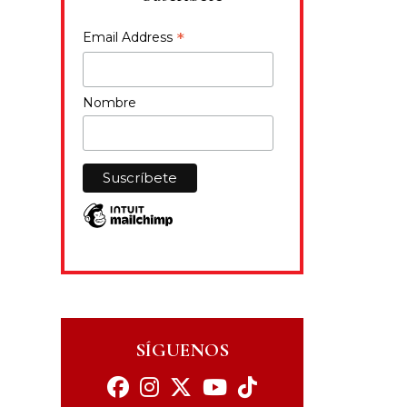
*
Email Address
Nombre
SÍGUENOS