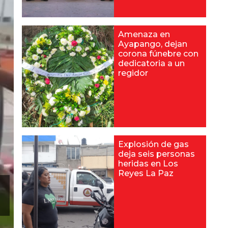
Amenaza en
Ayapango, dejan
corona fúnebre con
dedicatoria a un
regidor
Explosión de gas
deja seis personas
heridas en Los
Reyes La Paz