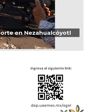
porte en Nezahualcóyotl