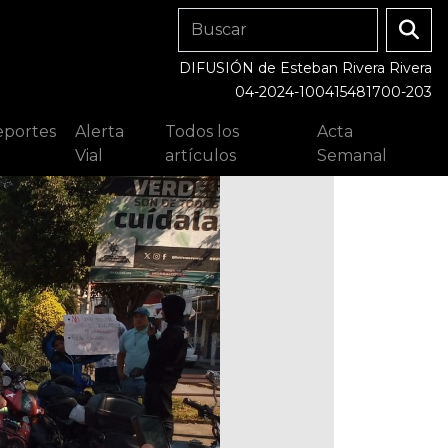
DIFUSIÓN de Esteban Rivera Rivera
04-2024-100415481700-203
portes
Alerta
Todos los
Acta
Vial
artículos
Semanal