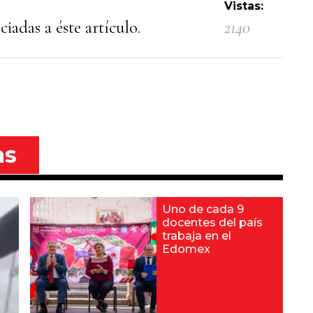
Vistas:
iadas a éste artículo.
2140
as
Uno de cada 9
docentes del país
trabaja en el
Edomex