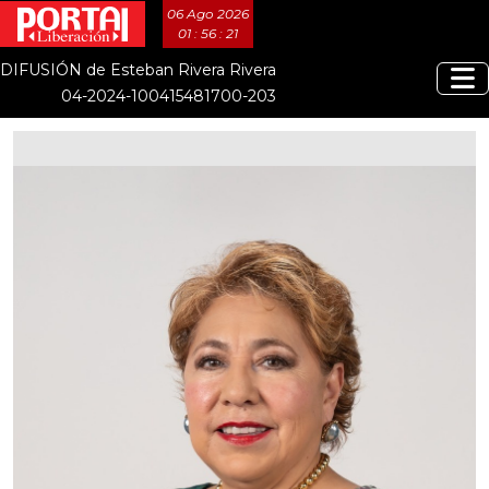
06 Ago 2026
01 : 56 : 21
DIFUSIÓN de Esteban Rivera Rivera
04-2024-100415481700-203