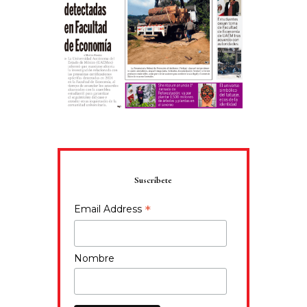
Suscríbete
*
Email Address
Nombre