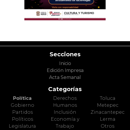
Secciones
Inicio
Edición Impresa
Acta Semanal
Categorías
Política
Derechos
Toluca
Gobierno
Humanos
Metepec
Partidos
Inclusión
Zinacantepec
Políticos
Economía y
Lerma
Legislatura
Trabajo
Otros