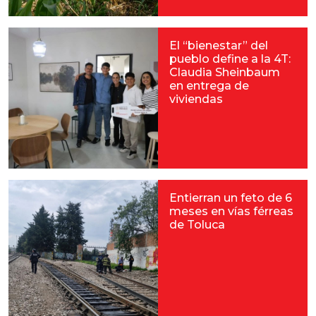
El “bienestar” del
pueblo define a la 4T:
Claudia Sheinbaum
en entrega de
viviendas
Entierran un feto de 6
meses en vías férreas
de Toluca