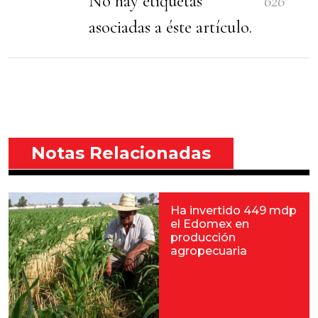
No hay etiquetas
626
asociadas a éste artículo.
Notas Relacionadas
Ha invertido 449 mdp
el Edomex en
producción
agropecuaria