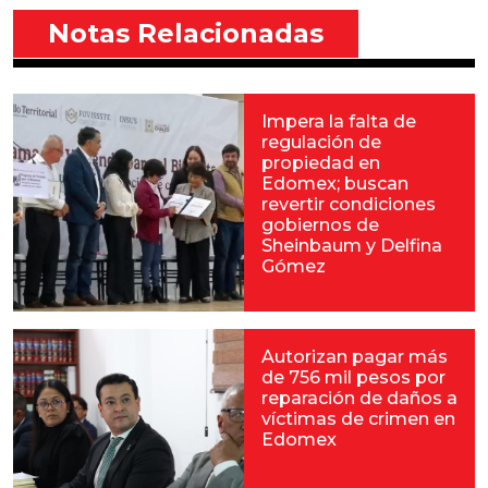
Notas Relacionadas
Impera la falta de
regulación de
propiedad en
Edomex; buscan
revertir condiciones
gobiernos de
Sheinbaum y Delfina
Gómez
Autorizan pagar más
de 756 mil pesos por
reparación de daños a
víctimas de crimen en
Edomex