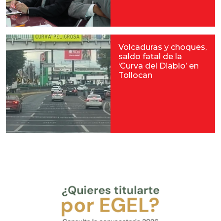
Volcaduras y choques,
saldo fatal de la
‘Curva del Diablo’ en
Tollocan