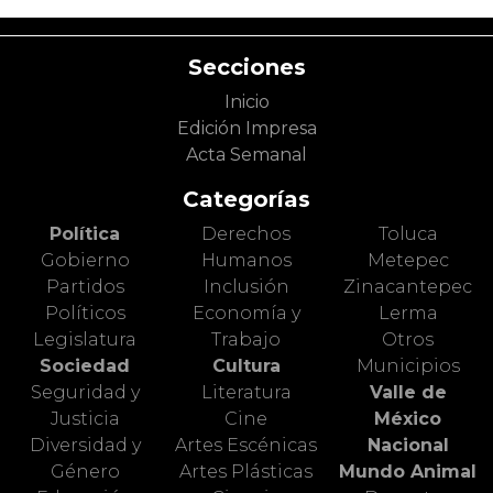
Secciones
Inicio
Edición Impresa
Acta Semanal
Categorías
Política
Derechos
Toluca
Gobierno
Humanos
Metepec
Partidos
Inclusión
Zinacantepec
Políticos
Economía y
Lerma
Legislatura
Trabajo
Otros
Sociedad
Cultura
Municipios
Seguridad y
Literatura
Valle de
Justicia
Cine
México
Diversidad y
Artes Escénicas
Nacional
Género
Artes Plásticas
Mundo Animal