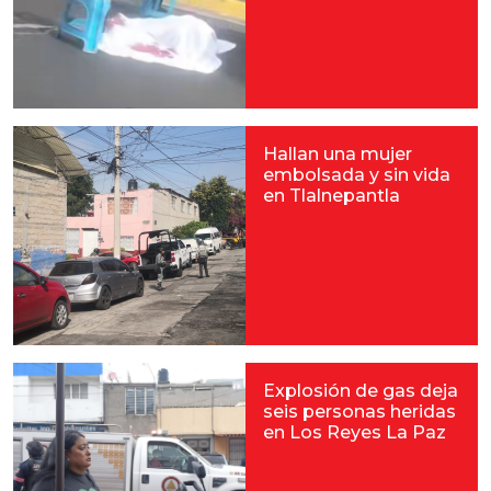
Hallan una mujer
embolsada y sin vida
en Tlalnepantla
Explosión de gas deja
seis personas heridas
en Los Reyes La Paz