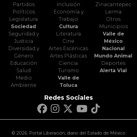
Partidos
Inclusión
Zinacantepec
Políticos
Economía y
Lerma
Legislatura
Trabajo
Otros
Sociedad
Cultura
Municipios
Seguridad y
Literatura
Valle de
Justicia
Cine
México
Diversidad y
Artes Escénicas
Nacional
Género
Artes Plásticas
Mundo Animal
Educación
Ciencia
Deportes
Salud
Turismo
Alerta Vial
Medio
Valle de
Ambiente
Toluca
Redes Sociales
© 2026. Portal Liberación, diario del Estado de México