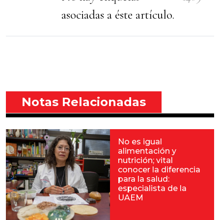
asociadas a éste artículo.
Notas Relacionadas
No es igual
alimentación y
nutrición; vital
conocer la diferencia
para la salud:
especialista de la
UAEM