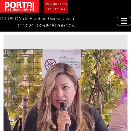
09 Ago 2026
07 : 07 : 43
DIFUSIÓN de Esteban Rivera Rivera
04-2024-100415481700-203