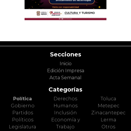
Secciones
Inicio
Edición Impresa
Acta Semanal
Categorías
Política
Derechos
Toluca
Gobierno
Humanos
Metepec
Partidos
Inclusión
Zinacantepec
Políticos
Economía y
Lerma
Legislatura
Trabajo
Otros