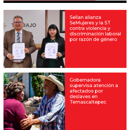
Sellan alianza
SeMujeres y la ST
contra violencia y
discriminación laboral
por razón de género
Gobernadora
supervisa atención a
afectados por
deslaves en
Temascaltepec