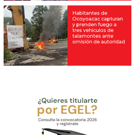
Habitantes de
Ocoyoacac capturan
y prenden fuego a
tres vehículos de
talamontes ante
omisión de autoridad