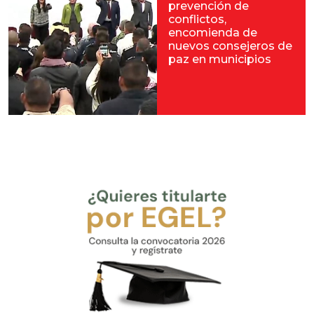
prevención de
conflictos,
encomienda de
nuevos consejeros de
paz en municipios