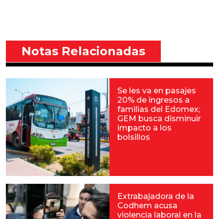
Notas Relacionadas
Se les va en pasajes
20% de ingresos a
familias del Edomex;
GEM busca disminuir
impacto a los
bolsillos
Extrabajadora de la
Codhem acusa
violencia laboral en la