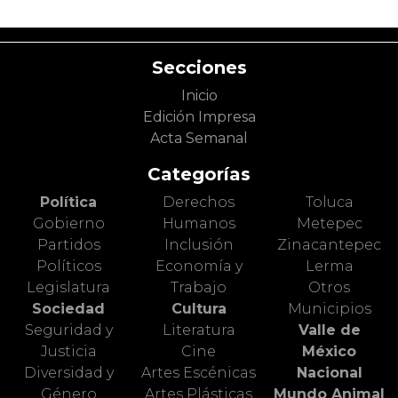
Secciones
Inicio
Edición Impresa
Acta Semanal
Categorías
Política
Derechos
Toluca
Gobierno
Humanos
Metepec
Partidos
Inclusión
Zinacantepec
Políticos
Economía y
Lerma
Legislatura
Trabajo
Otros
Sociedad
Cultura
Municipios
Seguridad y
Literatura
Valle de
Justicia
Cine
México
Diversidad y
Artes Escénicas
Nacional
Género
Artes Plásticas
Mundo Animal