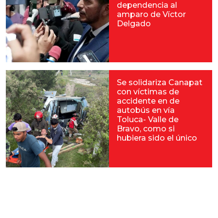
dependencia al
amparo de Víctor
Delgado
Se solidariza Canapat
con víctimas de
accidente en de
autobús en vía
Toluca- Valle de
Bravo, como si
hubiera sido el único