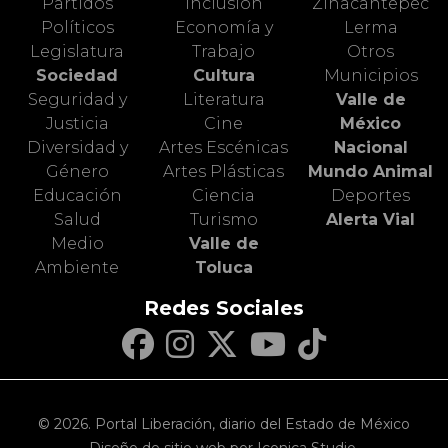
Partidos
Inclusión
Zinacantepec
Políticos
Economía y
Lerma
Legislatura
Trabajo
Otros
Sociedad
Cultura
Municipios
Seguridad y
Literatura
Valle de
Justicia
Cine
México
Diversidad y
Artes Escénicas
Nacional
Género
Artes Plásticas
Mundo Animal
Educación
Ciencia
Deportes
Salud
Turismo
Alerta Vial
Medio
Valle de
Ambiente
Toluca
Redes Sociales
© 2026. Portal Liberación, diario del Estado de México
Diseño de sitio web por Iconica Studio.