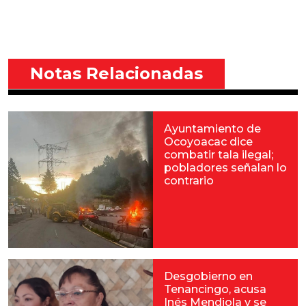
Notas Relacionadas
Ayuntamiento de
Ocoyoacac dice
combatir tala ilegal;
pobladores señalan lo
contrario
Desgobierno en
Tenancingo, acusa
Inés Mendiola y se