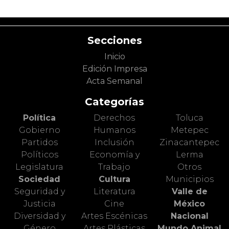
Secciones
Inicio
Edición Impresa
Acta Semanal
Categorías
Política
Derechos
Toluca
Gobierno
Humanos
Metepec
Partidos
Inclusión
Zinacantepec
Políticos
Economía y
Lerma
Legislatura
Trabajo
Otros
Sociedad
Cultura
Municipios
Seguridad y
Literatura
Valle de
Justicia
Cine
México
Diversidad y
Artes Escénicas
Nacional
Género
Artes Plásticas
Mundo Animal