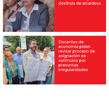
deslinda de alcaldesa
Docentes de
economía piden
revisar proceso de
asignación de
estímulos por
presuntas
irregularidades