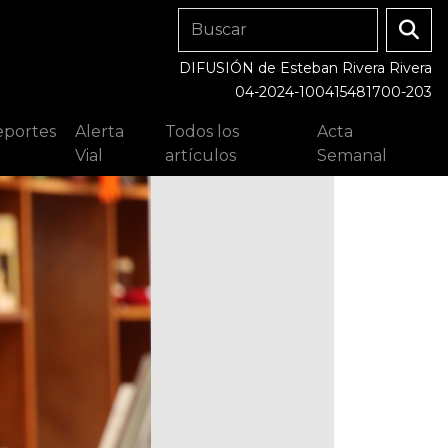
DIFUSIÓN de Esteban Rivera Rivera
04-2024-100415481700-203
portes
Alerta
Todos los
Acta
Vial
artículos
Semanal