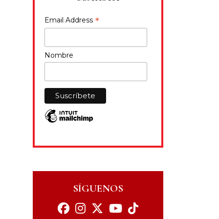
*
Email Address
Nombre
SÍGUENOS