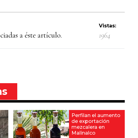
Vistas:
iadas a éste artículo.
1964
as
Perfilan el aumento
de exportación
mezcalera en
Malinalco