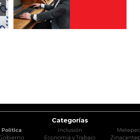
e
Categorías
Política
Inclusión
Metepe
Gobierno
Economía y Trabajo
Zinacante