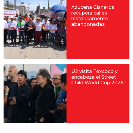
Azucena Cisneros
recupera calles
históricamente
abandonadas
U2 visita Texcoco y
encabeza el Street
Child World Cup 2026