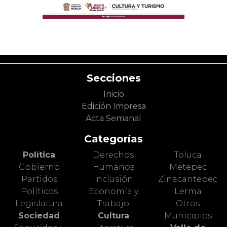
Secciones
Inicio
Edición Impresa
Acta Semanal
Categorías
Política
Derechos
Toluca
Gobierno
Humanos
Metepec
Partidos
Inclusión
Zinacantepec
Políticos
Economía y
Lerma
Legislatura
Trabajo
Otros
Sociedad
Cultura
Municipios