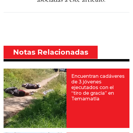
Notas Relacionadas
Encuentran cadáveres
de 3 jóvenes
ejecutados con el
“tiro de gracia” en
Temamatla